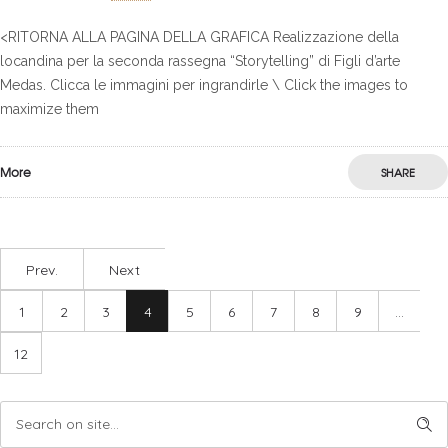
<RITORNA ALLA PAGINA DELLA GRAFICA Realizzazione della
locandina per la seconda rassegna “Storytelling” di Figli d’arte
Medas. Clicca le immagini per ingrandirle \ Click the images to
maximize them
More
SHARE
Prev.
Next
1
2
3
4
5
6
7
8
9
…
12