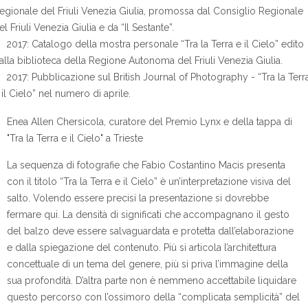
egionale del Friuli Venezia Giulia, promossa dal Consiglio Regionale
el Friuli Venezia Giulia e da “Il Sestante”.
2017: Catalogo della mostra personale “Tra la Terra e il Cielo” edito
alla biblioteca della Regione Autonoma del Friuli Venezia Giulia.
2017: Pubblicazione sul British Journal of Photography - “Tra la Terr
 il Cielo” nel numero di aprile.
Enea Allen Chersicola, curatore del Premio Lynx e della tappa di
"Tra la Terra e il Cielo" a Trieste
La sequenza di fotografie che Fabio Costantino Macis presenta
con il titolo “Tra la Terra e il Cielo” è un’interpretazione visiva del
salto. Volendo essere precisi la presentazione si dovrebbe
fermare qui. La densità di significati che accompagnano il gesto
del balzo deve essere salvaguardata e protetta dall’elaborazione
e dalla spiegazione del contenuto. Più si articola l’architettura
concettuale di un tema del genere, più si priva l’immagine della
sua profondità. D’altra parte non è nemmeno accettabile liquidare
questo percorso con l’ossimoro della “complicata semplicità” del