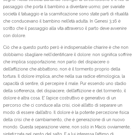
passaggio che porta il bambino a diventare uomo; per svariate
società il tatuaggio e la scarnificazione sono state parti di ritualità
che conducevano il bambino nell’età adulta. In Genesi 3,16 è
scritto che il passaggio alla vita attraverso il parto deve avvenire
con dolore.
Ciò che a questo punto però è indispensabile chiarire è che non
dobbiamo sbagliare nell’identificare il dolore: non significa soffrire
che implica sopportazione, non parlo del dispiacere o
dell’afflizione che abbattono, non è il tormento proprio della
tortura. Il dolore implica, anche nella sua radice etimologica, la
capacità di sentire, di percepire il male. Pur essendo uno stadio
della sofferenza, del dispiacere, dell’afflizione e del tormento, il
dolore è altra cosa. E’ l’apice costruttivo e generativo di un
percorso che ci conduce alla crisi, cioè all’atto di separare un
modo di essere dall’altro. Il dolore è la potente percezione fisica
della crisi che è cambiamento, che è generazione di un nuovo
mondo. Questa separazione viene, non solo in Macis ovviamente,
sintetizzata nel gesto del salto. E a lui interessa l’attimo di