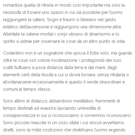
romantica quella di ritrarla in modo così importante ma solo la
necessità di trovare uno spazio in cui sia possibile per l’uomo
raggiungere la catarsi. Sogni e traumi si liberano nel gesto
estatico dell’ascensione e raggiungono una dimensione altra.
Allentate le catene mortali i corpi vibrano di dinamismo e lo
spirito si astrae per osservare le cose da un altro punto di vista.
Costantino non è un sognatore che spicca il folle volo, ma guarda
oltre le cose con sobria moderazione: i protagonisti dei suoi
scatti fluttuano a poca distanza dalla terra e dal mare, dagli
elementi certi della fisicità a cui si dovrà tornare, senza rifiutarla o
allontanarsene eccessivamente e questo li rende straordinari e
comuni al tempo stesso.
Sono attimi di distacco, abbandono meditativo, frammenti di
tempo destinati ad esaurirsi lasciando un’eredità di
consapevolezza in cui ci riconosciamo o vorremmo riconoscerci.
Sono piccole rinascite in un ciclo vitale i cui vincoli avvertiamo
stretti, sono le mille costrizioni che stratificano l’uomo ergendo