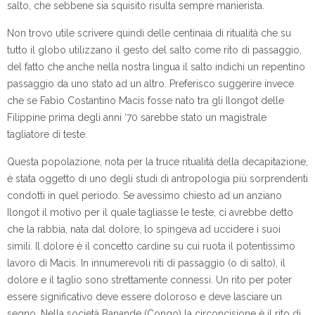
salto, che sebbene sia squisito risulta sempre manierista.
Non trovo utile scrivere quindi delle centinaia di ritualità che su
tutto il globo utilizzano il gesto del salto come rito di passaggio,
del fatto che anche nella nostra lingua il salto indichi un repentino
passaggio da uno stato ad un altro. Preferisco suggerire invece
che se Fabio Costantino Macis fosse nato tra gli Ilongot delle
Filippine prima degli anni ‘70 sarebbe stato un magistrale
tagliatore di teste.
Questa popolazione, nota per la truce ritualità della decapitazione,
è stata oggetto di uno degli studi di antropologia più sorprendenti
condotti in quel periodo. Se avessimo chiesto ad un anziano
Ilongot il motivo per il quale tagliasse le teste, ci avrebbe detto
che la rabbia, nata dal dolore, lo spingeva ad uccidere i suoi
simili. Il dolore è il concetto cardine su cui ruota il potentissimo
lavoro di Macis. In innumerevoli riti di passaggio (o di salto), il
dolore e il taglio sono strettamente connessi. Un rito per poter
essere significativo deve essere doloroso e deve lasciare un
segno. Nella società Banande (Congo) la circoncisione è il rito di