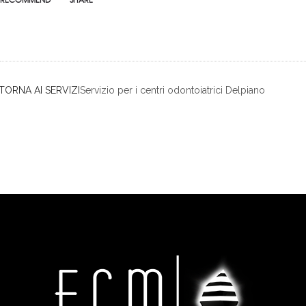
TORNA AI SERVIZI
Servizio per i centri odontoiatrici Delpiano