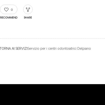
0
RECOMMEND
SHARE
TORNA AI SERVIZI
Servizio per i centri odontoiatrici Delpiano